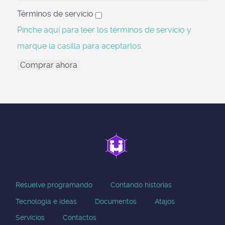
Términos de servicio
Pinche aquí para leer los términos de servicio y
marque la casilla para aceptarlos.
Comprar ahora
Resuelve programando
Contando historias
Tecnologia e ideas
Documentos
Atajos
Servicios
Contactos